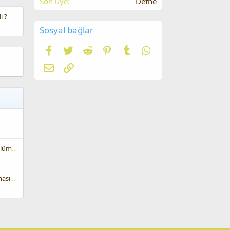
Son üye
Defne
ı ?
Sosyal bağlar
Facebook
Twitter
Reddit
Pinterest
Tumblr
WhatsApp
E-posta
Link
Forum Sitesinde Duyurular Bölümü Kullanım Amacı
Moderatörlerin Daha Aktif Olmasını İsterim