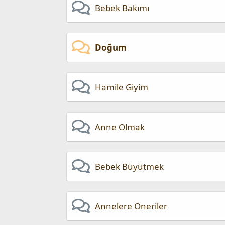
Bebek Bakımı
Doğum
Hamile Giyim
Anne Olmak
Bebek Büyütmek
Annelere Öneriler