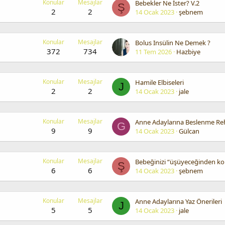
Konular
Mesajlar
Bebekler Ne İster? V.2
Ş
2
2
14 Ocak 2023
şebnem
Konular
Mesajlar
Bolus Insülin Ne Demek ?
372
734
11 Tem 2026
Hazbiye
Konular
Mesajlar
Hamile Elbiseleri
J
2
2
14 Ocak 2023
jale
Konular
Mesajlar
Anne Adaylarına Beslenme Re
G
9
9
14 Ocak 2023
Gülcan
Konular
Mesajlar
Ş
6
6
14 Ocak 2023
şebnem
Konular
Mesajlar
Anne Adaylarına Yaz Önerileri
J
5
5
14 Ocak 2023
jale