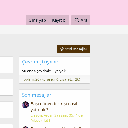
Giriş yap
Kayıt ol
Ara
Yeni mesajlar
Çevrimiçi üyeler
Şu anda çevrimiçi üye yok.
Toplam: 26 (Kullanıcı: 0, ziyaretçi: 26)
Son mesajlar
Başı dönen bir kişi nasıl
yatmalı ?
En son: Arda
Salı saat 06:41'de
Ailecek Tatil