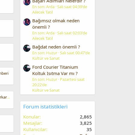
Başarı Adımları Nelerdir ?
En son: Arda
Salı saat 04:39'de
Ailecek Tatil
Bağımsız olmak neden
önemli ?
En son: Arda
Salı saat 02:03'de
Ailecek Tatil
Bağdat neden önemli ?
En son: Huzur
Salı saat 00:47'de
Kültür ve Sanat
Ford Courier Titanium
Koltuk Isıtma Var mı ?
hberi
En son: Huzur
Pazartesi saat
20:22'de
Kültür ve Sanat
Bebeğinizi “üşüyeceğinden korkarak” kat kat giydirmeyin
Forum istatistikleri
Konular
2,865
Mesajlar
3,825
Kullanıcılar
35