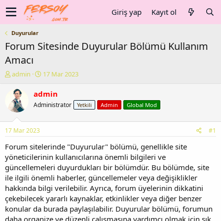
Giriş yap
Kayıt ol
Duyurular
Forum Sitesinde Duyurular Bölümü Kullanım
Amacı
K
B
admin
17 Mar 2023
o
a
n
ş
admin
u
l
Administrator
Yetkili
Admin
Global Mod
y
a
u
n
b
g
17 Mar 2023
#1
a
ı
ş
ç
Forum sitelerinde "Duyurular" bölümü, genellikle site
l
t
yöneticilerinin kullanıcılarına önemli bilgileri ve
a
a
güncellemeleri duyurdukları bir bölümdür. Bu bölümde, site
t
r
ile ilgili önemli haberler, güncellemeler veya değişiklikler
a
i
hakkında bilgi verilebilir. Ayrıca, forum üyelerinin dikkatini
n
h
çekebilecek yararlı kaynaklar, etkinlikler veya diğer benzer
i
konular da burada paylaşılabilir. Duyurular bölümü, forumun
daha organize ve düzenli çalışmasına yardımcı olmak için sık