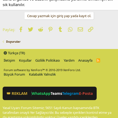
sık kullanılır.
Cevap yazmak için giriş yap yada kayıt ol.
Facebook
Twitter
Reddit
Pinterest
Tumblr
WhatsApp
E-posta
Link
Paylaş:
Duyurular
Türkçe (TR)
İletişim
Koşullar
Gizlilik Politikası
Yardım
Anasayfa
R
S
S
Forum software by XenForo™
© 2010-2019 XenForo Ltd.
Büyük Forum
Kalabalık Yalnızlık
👑 REKLAM
WhatsApp
Teams
Telegram
E-Posta
Yasal Uyarı: Forum Sitemiz; 5651 Sayılı Kanun kapsamında BTK
tarafından onaylı Yer Sağlayıcı'dır. Bu sebeple içerikleri kontrol etme ya
da araştırma yükümlülüğü yoktur. Üyeler yazdığı içeriklerden